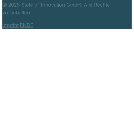
©
2026
State of Innovation GmbH.
Alle Rechte
vorbehalten.
Imprint
·
EN
DE