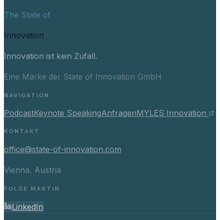
The State of
Innovation
Innovation ist kein Zufall.
Eine Marke der State of Innovation GmbH
NAVIGATION
Podcast
Keynote Speaking
Anfragen
MYLES Innovation
KONTAKT
office@state-of-innovation.com
Vienna, Austria
FOLGE MARTIN
LinkedIn