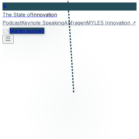
The State of
Innovation
Podcast
Keynote Speaking
Anfragen
MYLES Innovation
↗
EN
Martin buchen